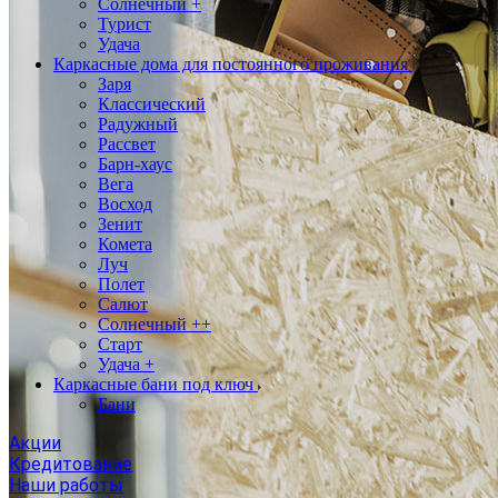
Солнечный +
Турист
Удача
Каркасные дома для постоянного проживания
Заря
Классический
Радужный
Рассвет
Барн-хаус
Вега
Восход
Зенит
Комета
Луч
Полет
Салют
Солнечный ++
Старт
Удача +
Каркасные бани под ключ
Бани
Акции
Кредитование
Наши работы