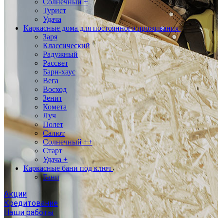
Солнечный +
Турист
Удача
Каркасные дома для постоянного проживания
Заря
Классический
Радужный
Рассвет
Барн-хаус
Вега
Восход
Зенит
Комета
Луч
Полет
Салют
Солнечный ++
Старт
Удача +
Каркасные бани под ключ
Бани
Акции
Кредитование
Наши работы