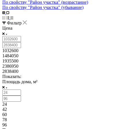
По свойству "Район участка" (возрастание)
По свойству "Район участка" (убывание)
Фильтр
Цена
1032600
1484050
1935500
2386950
2838400
Показать:
Площадь дома, м²
24
42
60
78
96