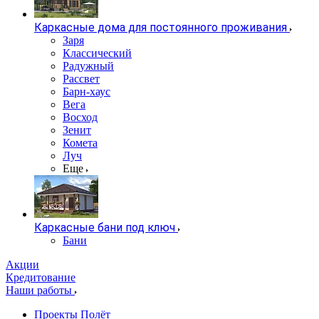
Каркасные дома для постоянного проживания
Заря
Классический
Радужный
Рассвет
Барн-хаус
Вега
Восход
Зенит
Комета
Луч
Еще
Каркасные бани под ключ
Бани
Акции
Кредитование
Наши работы
Проекты Полёт