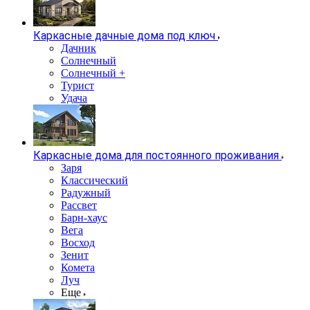
Каркасные дачные дома под ключ
Дачник
Солнечный
Солнечный +
Турист
Удача
Каркасные дома для постоянного проживания
Заря
Классический
Радужный
Рассвет
Барн-хаус
Вега
Восход
Зенит
Комета
Луч
Еще