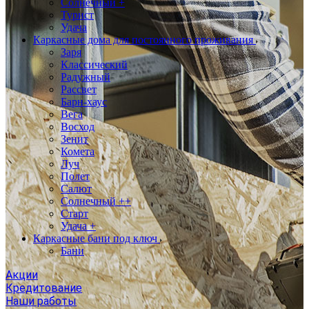
Солнечный +
Турист
Удача
Каркасные дома для постоянного проживания
Заря
Классический
Радужный
Рассвет
Барн-хаус
Вега
Восход
Зенит
Комета
Луч
Полет
Салют
Солнечный ++
Старт
Удача +
Каркасные бани под ключ
Бани
Акции
Кредитование
Наши работы