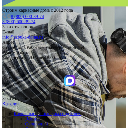
Строим каркасные дома с 2012 года
8 (800) 600-39-74
8 (800) 600-39-74
Заказать звонок
E-mail
info@azbuka-doma.ru
Адрес
Ставрополь Работаем удаленно - звоните!
Режим работы
Ежедневно: с 9:00 до 18:00
Заказать звонок
Каталог
Каркасные дачные дома под ключ
Дачник
Солнечный