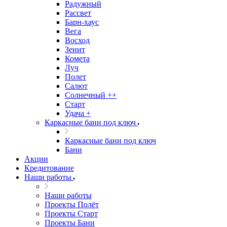
Радужный
Рассвет
Барн-хаус
Вега
Восход
Зенит
Комета
Луч
Полет
Салют
Солнечный ++
Старт
Удача +
Каркасные бани под ключ
Каркасные бани под ключ
Бани
Акции
Кредитование
Наши работы
Наши работы
Проекты Полёт
Проекты Старт
Проекты Бани