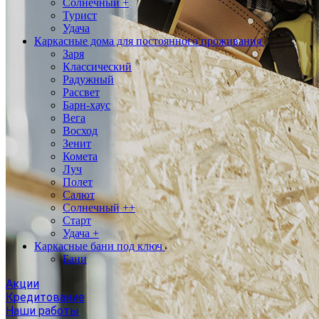
Солнечный +
Турист
Удача
Каркасные дома для постоянного проживания
Заря
Классический
Радужный
Рассвет
Барн-хаус
Вега
Восход
Зенит
Комета
Луч
Полет
Салют
Солнечный ++
Старт
Удача +
Каркасные бани под ключ
Бани
Акции
Кредитование
Наши работы