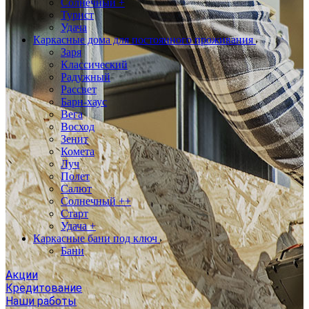
Солнечный +
Турист
Удача
Каркасные дома для постоянного проживания
Заря
Классический
Радужный
Рассвет
Барн-хаус
Вега
Восход
Зенит
Комета
Луч
Полет
Салют
Солнечный ++
Старт
Удача +
Каркасные бани под ключ
Бани
Акции
Кредитование
Наши работы