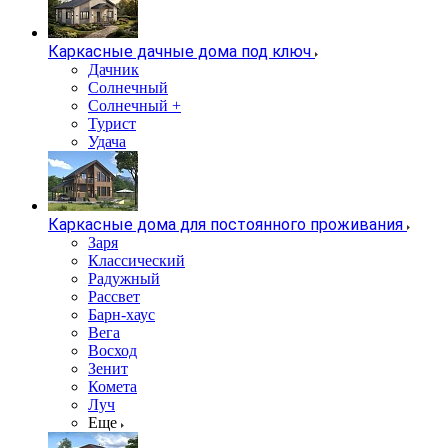
Каркасные дачные дома под ключ
Дачник
Солнечный
Солнечный +
Турист
Удача
Каркасные дома для постоянного проживания
Заря
Классический
Радужный
Рассвет
Барн-хаус
Вега
Восход
Зенит
Комета
Луч
Еще