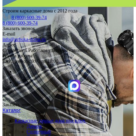
Строим каркасные дома с 2012 года
8 (800) 600-39-74
8 (800) 600-39-74
Заказать звонок
E-mail
info@azbuka-doma.ru
Адрес
Ставрополь Работаем удаленно - звоните!
Режим работы
Ежедневно: с 9:00 до 18:00
Заказать звонок
Каталог
Каркасные дачные дома под ключ
Дачник
Солнечный