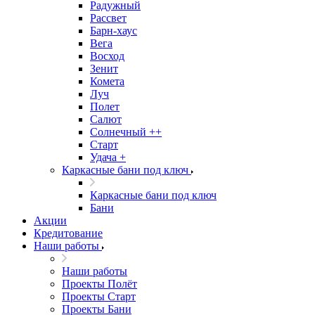
Радужный
Рассвет
Барн-хаус
Вега
Восход
Зенит
Комета
Луч
Полет
Салют
Солнечный ++
Старт
Удача +
Каркасные бани под ключ
Каркасные бани под ключ
Бани
Акции
Кредитование
Наши работы
Наши работы
Проекты Полёт
Проекты Старт
Проекты Бани