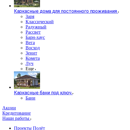
Каркасные дома для постоянного проживания
Заря
Классический
Радужный
Рассвет
Барн-хаус
Вега
Восход
Зенит
Комета
Луч
Еще
Каркасные бани под ключ
Бани
Акции
Кредитование
Наши работы
Проекты Полёт