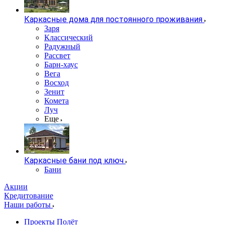
Каркасные дома для постоянного проживания
Заря
Классический
Радужный
Рассвет
Барн-хаус
Вега
Восход
Зенит
Комета
Луч
Еще
Каркасные бани под ключ
Бани
Акции
Кредитование
Наши работы
Проекты Полёт