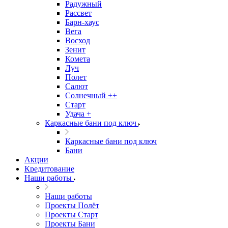
Радужный
Рассвет
Барн-хаус
Вега
Восход
Зенит
Комета
Луч
Полет
Салют
Солнечный ++
Старт
Удача +
Каркасные бани под ключ
Каркасные бани под ключ
Бани
Акции
Кредитование
Наши работы
Наши работы
Проекты Полёт
Проекты Старт
Проекты Бани