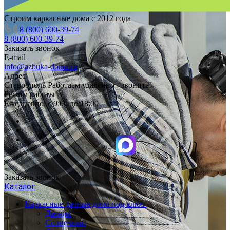
Строим каркасные дома с 2012 года
8 (800) 600-39-74
8 (800) 600-39-74
Заказать звонок
E-mail
info@azbuka-doma.ru
Адрес
Ставрополь Работаем удаленно - звоните!
Режим работы
Ежедневно: с 9:00 до 18:00
Заказать звонок
Каталог
Каркасные дачные дома под ключ
Дачник
Солнечный