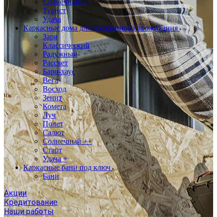
Солнечный +
Турист
Удача
Каркасные дома для постоянного проживания
Заря
Классический
Радужный
Рассвет
Барн-хаус
Вега
Восход
Зенит
Комета
Луч
Полет
Салют
Солнечный ++
Старт
Удача +
Каркасные бани под ключ
Бани
Акции
Кредитование
Наши работы