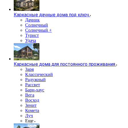
Каркасные дачные дома под ключ
Дачник
Солнечный
Солнечный +
Турист
Удача
Каркасные дома для постоянного проживания
Заря
Классический
Радужный
Рассвет
Барн-хаус
Вега
Восход
Зенит
Комета
Луч
Еще