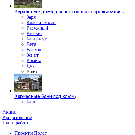
Каркасные дома для постоянного проживания
Заря
Классический
Радужный
Рассвет
Барн-хаус
Вега
Восход
Зенит
Комета
Луч
Еще
Каркасные бани под ключ
Бани
Акции
Кредитование
Наши работы
Проекты Полёт