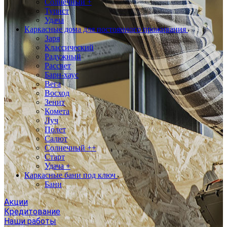
Солнечный +
Турист
Удача
Каркасные дома для постоянного проживания
Заря
Классический
Радужный
Рассвет
Барн-хаус
Вега
Восход
Зенит
Комета
Луч
Полет
Салют
Солнечный ++
Старт
Удача +
Каркасные бани под ключ
Бани
Акции
Кредитование
Наши работы