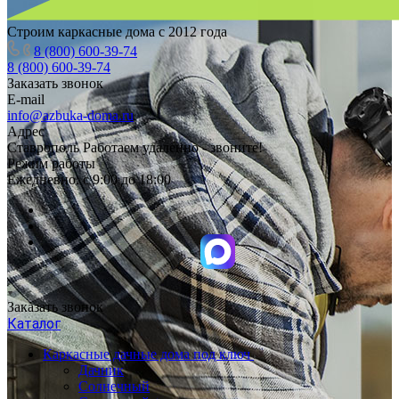
Строим каркасные дома с 2012 года
8 (800) 600-39-74
8 (800) 600-39-74
Заказать звонок
E-mail
info@azbuka-doma.ru
Адрес
Ставрополь Работаем удаленно - звоните!
Режим работы
Ежедневно: с 9:00 до 18:00
Заказать звонок
Каталог
Каркасные дачные дома под ключ
Дачник
Солнечный