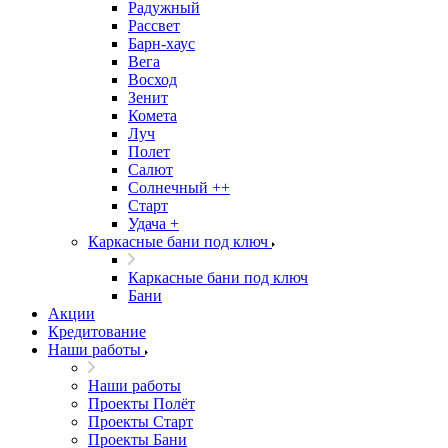
Радужный
Рассвет
Барн-хаус
Вега
Восход
Зенит
Комета
Луч
Полет
Салют
Солнечный ++
Старт
Удача +
Каркасные бани под ключ
Каркасные бани под ключ
Бани
Акции
Кредитование
Наши работы
Наши работы
Проекты Полёт
Проекты Старт
Проекты Бани