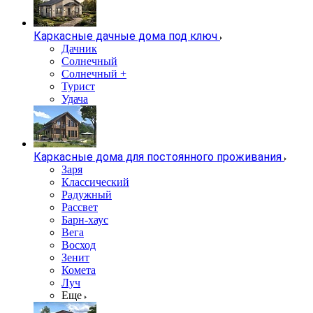
Каркасные дачные дома под ключ
Дачник
Солнечный
Солнечный +
Турист
Удача
Каркасные дома для постоянного проживания
Заря
Классический
Радужный
Рассвет
Барн-хаус
Вега
Восход
Зенит
Комета
Луч
Еще