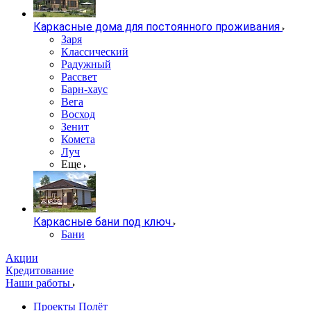
Каркасные дома для постоянного проживания
Заря
Классический
Радужный
Рассвет
Барн-хаус
Вега
Восход
Зенит
Комета
Луч
Еще
Каркасные бани под ключ
Бани
Акции
Кредитование
Наши работы
Проекты Полёт