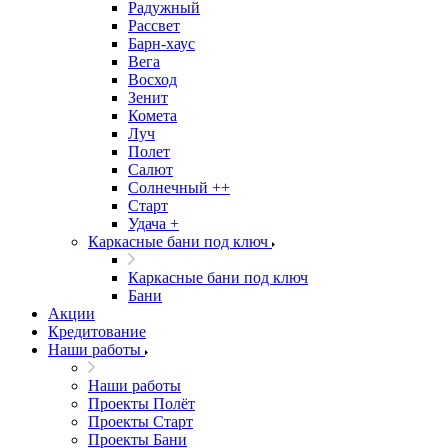
Радужный
Рассвет
Барн-хаус
Вега
Восход
Зенит
Комета
Луч
Полет
Салют
Солнечный ++
Старт
Удача +
Каркасные бани под ключ
Каркасные бани под ключ
Бани
Акции
Кредитование
Наши работы
Наши работы
Проекты Полёт
Проекты Старт
Проекты Бани