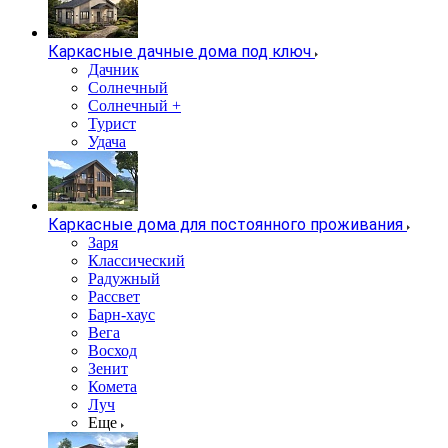
Каркасные дачные дома под ключ
Дачник
Солнечный
Солнечный +
Турист
Удача
Каркасные дома для постоянного проживания
Заря
Классический
Радужный
Рассвет
Барн-хаус
Вега
Восход
Зенит
Комета
Луч
Еще