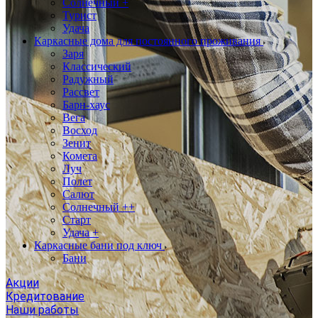
Солнечный +
Турист
Удача
Каркасные дома для постоянного проживания
Заря
Классический
Радужный
Рассвет
Барн-хаус
Вега
Восход
Зенит
Комета
Луч
Полет
Салют
Солнечный ++
Старт
Удача +
Каркасные бани под ключ
Бани
Акции
Кредитование
Наши работы