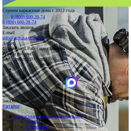
Строим каркасные дома с 2012 года
8 (800) 600-39-74
8 (800) 600-39-74
Заказать звонок
E-mail
info@azbuka-doma.ru
Адрес
Ставрополь Работаем удаленно - звоните!
Режим работы
Ежедневно: с 9:00 до 18:00
Заказать звонок
Каталог
Каркасные дачные дома под ключ
Дачник
Солнечный