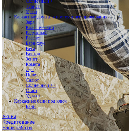
Солнечный +
Турист
Удача
Каркасные дома для постоянного проживания
Заря
Классический
Радужный
Рассвет
Барн-хаус
Вега
Восход
Зенит
Комета
Луч
Полет
Салют
Солнечный ++
Старт
Удача +
Каркасные бани под ключ
Бани
Акции
Кредитование
Наши работы