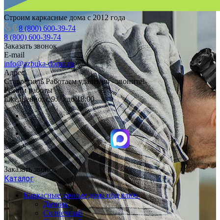
Строим каркасные дома с 2012 года
8 (800) 600-39-74
8 (800) 600-39-74
Заказать звонок
E-mail
info@azbuka-doma.ru
Адрес
Ставрополь Работаем удаленно - звоните!
Режим работы
Ежедневно: с 9:00 до 18:00
Заказать звонок
Каталог
Каркасные дачные дома под ключ
Дачник
Солнечный