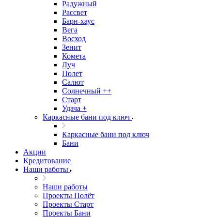
Радужный
Рассвет
Барн-хаус
Вега
Восход
Зенит
Комета
Луч
Полет
Салют
Солнечный ++
Старт
Удача +
Каркасные бани под ключ
Каркасные бани под ключ
Бани
Акции
Кредитование
Наши работы
Наши работы
Проекты Полёт
Проекты Старт
Проекты Бани