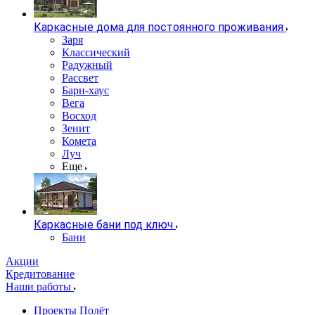
Каркасные дома для постоянного проживания
Заря
Классический
Радужный
Рассвет
Барн-хаус
Вега
Восход
Зенит
Комета
Луч
Еще
Каркасные бани под ключ
Бани
Акции
Кредитование
Наши работы
Проекты Полёт