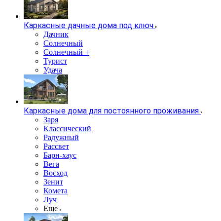
Каркасные дачные дома под ключ
Дачник
Солнечный
Солнечный +
Турист
Удача
Каркасные дома для постоянного проживания
Заря
Классический
Радужный
Рассвет
Барн-хаус
Вега
Восход
Зенит
Комета
Луч
Еще