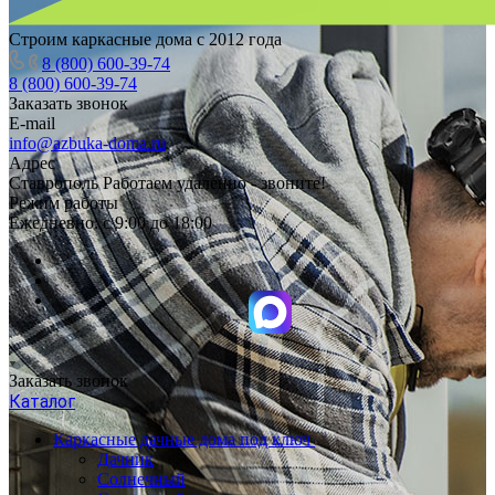
Строим каркасные дома с 2012 года
8 (800) 600-39-74
8 (800) 600-39-74
Заказать звонок
E-mail
info@azbuka-doma.ru
Адрес
Ставрополь Работаем удаленно - звоните!
Режим работы
Ежедневно: с 9:00 до 18:00
Заказать звонок
Каталог
Каркасные дачные дома под ключ
Дачник
Солнечный