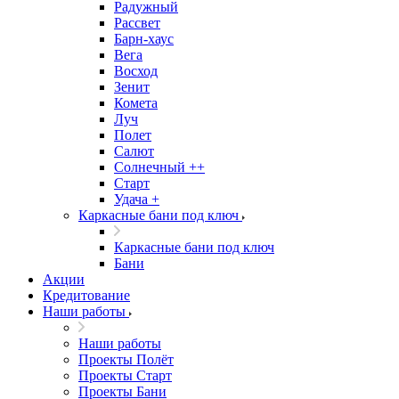
Радужный
Рассвет
Барн-хаус
Вега
Восход
Зенит
Комета
Луч
Полет
Салют
Солнечный ++
Старт
Удача +
Каркасные бани под ключ
Каркасные бани под ключ
Бани
Акции
Кредитование
Наши работы
Наши работы
Проекты Полёт
Проекты Старт
Проекты Бани