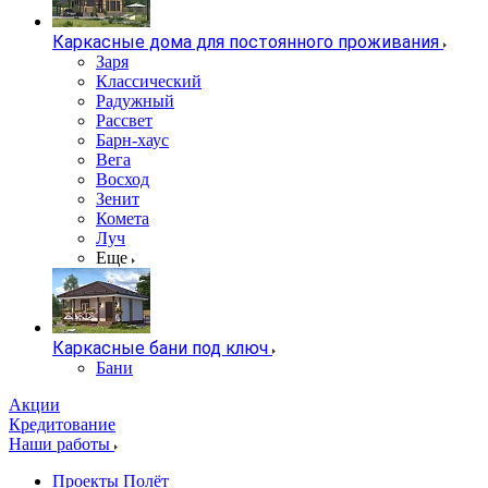
Каркасные дома для постоянного проживания
Заря
Классический
Радужный
Рассвет
Барн-хаус
Вега
Восход
Зенит
Комета
Луч
Еще
Каркасные бани под ключ
Бани
Акции
Кредитование
Наши работы
Проекты Полёт