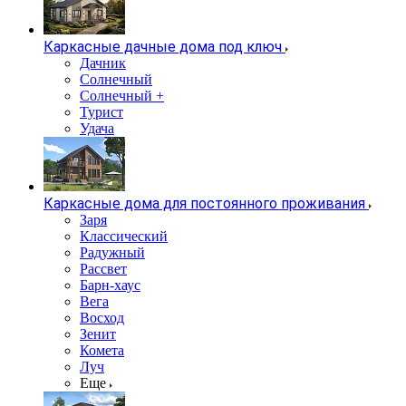
Каркасные дачные дома под ключ
Дачник
Солнечный
Солнечный +
Турист
Удача
Каркасные дома для постоянного проживания
Заря
Классический
Радужный
Рассвет
Барн-хаус
Вега
Восход
Зенит
Комета
Луч
Еще