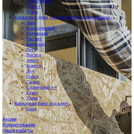
Солнечный +
Турист
Удача
Каркасные дома для постоянного проживания
Заря
Классический
Радужный
Рассвет
Барн-хаус
Вега
Восход
Зенит
Комета
Луч
Полет
Салют
Солнечный ++
Старт
Удача +
Каркасные бани под ключ
Бани
Акции
Кредитование
Наши работы