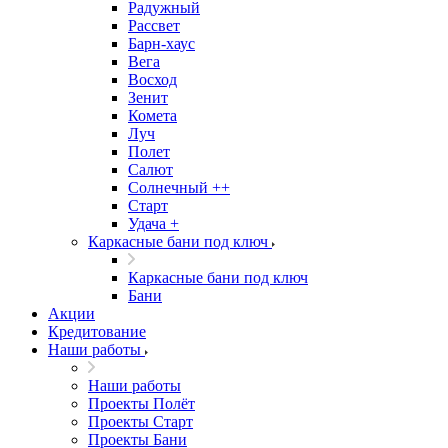
Радужный
Рассвет
Барн-хаус
Вега
Восход
Зенит
Комета
Луч
Полет
Салют
Солнечный ++
Старт
Удача +
Каркасные бани под ключ
Каркасные бани под ключ
Бани
Акции
Кредитование
Наши работы
Наши работы
Проекты Полёт
Проекты Старт
Проекты Бани