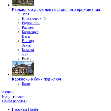
Каркасные дома для постоянного проживания
Заря
Классический
Радужный
Рассвет
Барн-хаус
Вега
Восход
Зенит
Комета
Луч
Еще
Каркасные бани под ключ
Бани
Акции
Кредитование
Наши работы
Проекты Полёт