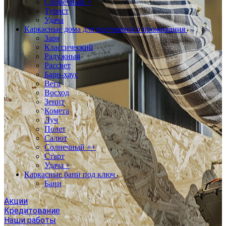
Солнечный +
Турист
Удача
Каркасные дома для постоянного проживания
Заря
Классический
Радужный
Рассвет
Барн-хаус
Вега
Восход
Зенит
Комета
Луч
Полет
Салют
Солнечный ++
Старт
Удача +
Каркасные бани под ключ
Бани
Акции
Кредитование
Наши работы