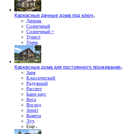
Каркасные дачные дома под ключ
Дачник
Солнечный
Солнечный +
Турист
Удача
Каркасные дома для постоянного проживания
Заря
Классический
Радужный
Рассвет
Барн-хаус
Вега
Восход
Зенит
Комета
Луч
Еще