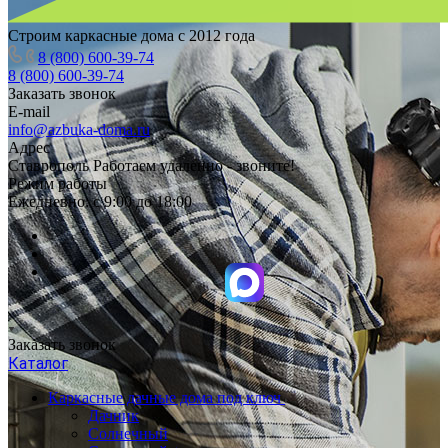
Строим каркасные дома с 2012 года
8 (800) 600-39-74
8 (800) 600-39-74
Заказать звонок
E-mail
info@azbuka-doma.ru
Адрес
Ставрополь Работаем удаленно - звоните!
Режим работы
Ежедневно: с 9:00 до 18:00
Заказать звонок
Каталог
Каркасные дачные дома под ключ
Дачник
Солнечный