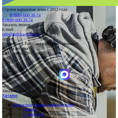
Строим каркасные дома с 2012 года
8 (800) 600-39-74
8 (800) 600-39-74
Заказать звонок
E-mail
info@azbuka-doma.ru
Адрес
Ставрополь Работаем удаленно - звоните!
Режим работы
Ежедневно: с 9:00 до 18:00
Заказать звонок
Каталог
Каркасные дачные дома под ключ
Дачник
Солнечный