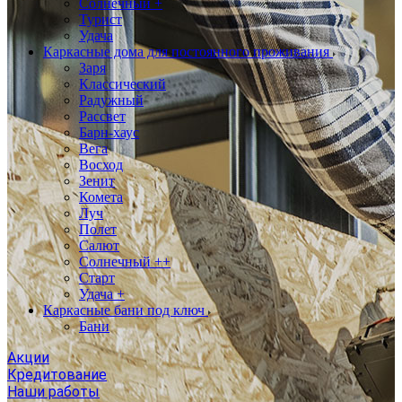
Солнечный +
Турист
Удача
Каркасные дома для постоянного проживания
Заря
Классический
Радужный
Рассвет
Барн-хаус
Вега
Восход
Зенит
Комета
Луч
Полет
Салют
Солнечный ++
Старт
Удача +
Каркасные бани под ключ
Бани
Акции
Кредитование
Наши работы