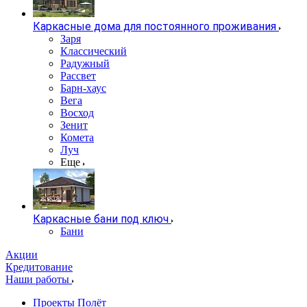
Каркасные дома для постоянного проживания
Заря
Классический
Радужный
Рассвет
Барн-хаус
Вега
Восход
Зенит
Комета
Луч
Еще
Каркасные бани под ключ
Бани
Акции
Кредитование
Наши работы
Проекты Полёт