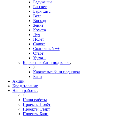
Радужный
Рассвет
Барн-хаус
Вега
Восход
Зенит
Комета
Луч
Полет
Салют
Солнечный ++
Старт
Удача +
Каркасные бани под ключ
Каркасные бани под ключ
Бани
Акции
Кредитование
Наши работы
Наши работы
Проекты Полёт
Проекты Старт
Проекты Бани