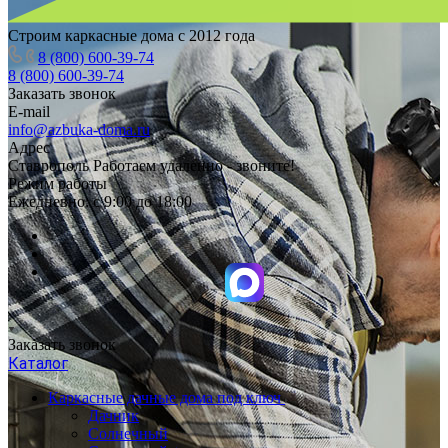
Строим каркасные дома с 2012 года
8 (800) 600-39-74
8 (800) 600-39-74
Заказать звонок
E-mail
info@azbuka-doma.ru
Адрес
Ставрополь Работаем удаленно - звоните!
Режим работы
Ежедневно: с 9:00 до 18:00
Заказать звонок
Каталог
Каркасные дачные дома под ключ
Дачник
Солнечный