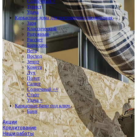
Солнечный +
Турист
Удача
Каркасные дома для постоянного проживания
Заря
Классический
Радужный
Рассвет
Барн-хаус
Вега
Восход
Зенит
Комета
Луч
Полет
Салют
Солнечный ++
Старт
Удача +
Каркасные бани под ключ
Бани
Акции
Кредитование
Наши работы