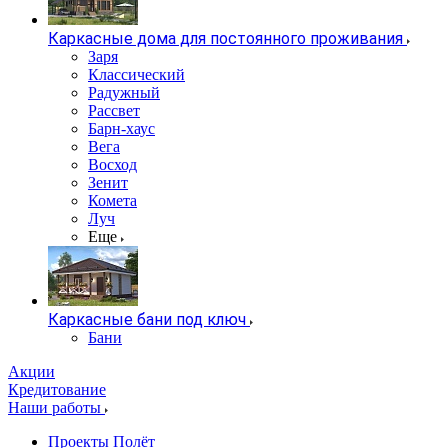
Каркасные дома для постоянного проживания
Заря
Классический
Радужный
Рассвет
Барн-хаус
Вега
Восход
Зенит
Комета
Луч
Еще
Каркасные бани под ключ
Бани
Акции
Кредитование
Наши работы
Проекты Полёт