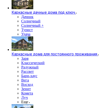
Каркасные дачные дома под ключ
Дачник
Солнечный
Солнечный +
Турист
Удача
Каркасные дома для постоянного проживания
Заря
Классический
Радужный
Рассвет
Барн-хаус
Вега
Восход
Зенит
Комета
Луч
Еще