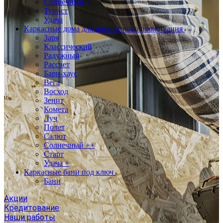
Солнечный +
Турист
Удача
Каркасные дома для постоянного проживания
Заря
Классический
Радужный
Рассвет
Барн-хаус
Вега
Восход
Зенит
Комета
Луч
Полет
Салют
Солнечный ++
Старт
Удача +
Каркасные бани под ключ
Бани
Акции
Кредитование
Наши работы