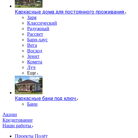
Каркасные дома для постоянного проживания
Заря
Классический
Радужный
Рассвет
Барн-хаус
Вега
Восход
Зенит
Комета
Луч
Еще
Каркасные бани под ключ
Бани
Акции
Кредитование
Наши работы
Проекты Полёт