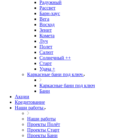
Радужный
Рассвет
Барн-хаус
Вега
Восход
Зенит
Комета
Луч
Полет
Салют
Солнечный ++
Старт
Удача +
Каркасные бани под ключ
Каркасные бани под ключ
Бани
Акции
Кредитование
Наши работы
Наши работы
Проекты Полёт
Проекты Старт
Проекты Бани