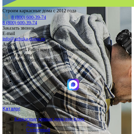
Строим каркасные дома с 2012 года
8 (800) 600-39-74
8 (800) 600-39-74
Заказать звонок
E-mail
info@azbuka-doma.ru
Адрес
Ставрополь Работаем удаленно - звоните!
Режим работы
Ежедневно: с 9:00 до 18:00
Заказать звонок
Каталог
Каркасные дачные дома под ключ
Дачник
Солнечный