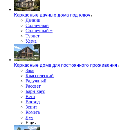
Каркасные дачные дома под ключ
Дачник
Солнечный
Солнечный +
Турист
Удача
Каркасные дома для постоянного проживания
Заря
Классический
Радужный
Рассвет
Барн-хаус
Вега
Восход
Зенит
Комета
Луч
Еще