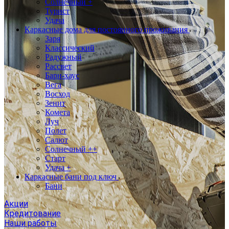
Солнечный +
Турист
Удача
Каркасные дома для постоянного проживания
Заря
Классический
Радужный
Рассвет
Барн-хаус
Вега
Восход
Зенит
Комета
Луч
Полет
Салют
Солнечный ++
Старт
Удача +
Каркасные бани под ключ
Бани
Акции
Кредитование
Наши работы