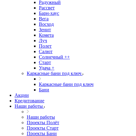
Радужный
Рассвет
Барн-хаус
Вега
Восход
Зенит
Комета
Луч
Полет
Салют
Солнечный ++
Старт
Удача +
Каркасные бани под ключ
Каркасные бани под ключ
Бани
Акции
Кредитование
Наши работы
Наши работы
Проекты Полёт
Проекты Старт
Проекты Бани