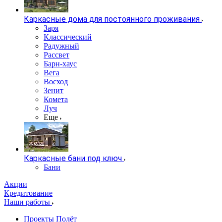
Каркасные дома для постоянного проживания
Заря
Классический
Радужный
Рассвет
Барн-хаус
Вега
Восход
Зенит
Комета
Луч
Еще
Каркасные бани под ключ
Бани
Акции
Кредитование
Наши работы
Проекты Полёт