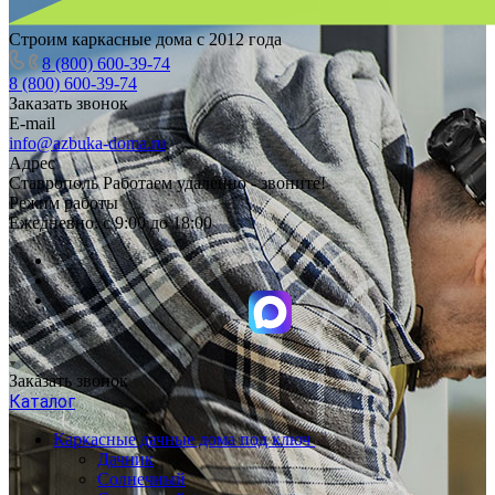
Строим каркасные дома с 2012 года
8 (800) 600-39-74
8 (800) 600-39-74
Заказать звонок
E-mail
info@azbuka-doma.ru
Адрес
Ставрополь Работаем удаленно - звоните!
Режим работы
Ежедневно: с 9:00 до 18:00
Заказать звонок
Каталог
Каркасные дачные дома под ключ
Дачник
Солнечный