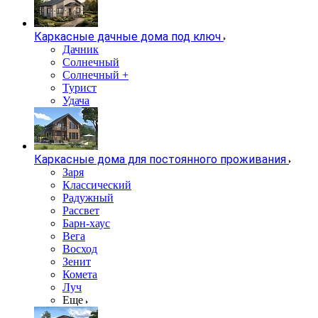
Каркасные дачные дома под ключ
Дачник
Солнечный
Солнечный +
Турист
Удача
Каркасные дома для постоянного проживания
Заря
Классический
Радужный
Рассвет
Барн-хаус
Вега
Восход
Зенит
Комета
Луч
Еще