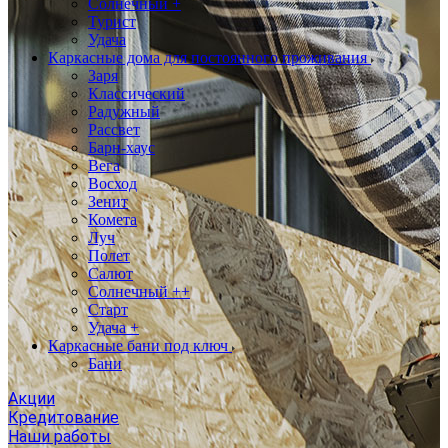
Солнечный +
Турист
Удача
Каркасные дома для постоянного проживания
Заря
Классический
Радужный
Рассвет
Барн-хаус
Вега
Восход
Зенит
Комета
Луч
Полет
Салют
Солнечный ++
Старт
Удача +
Каркасные бани под ключ
Бани
Акции
Кредитование
Наши работы