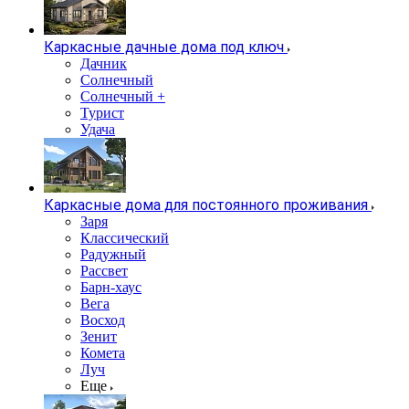
Каркасные дачные дома под ключ
Дачник
Солнечный
Солнечный +
Турист
Удача
Каркасные дома для постоянного проживания
Заря
Классический
Радужный
Рассвет
Барн-хаус
Вега
Восход
Зенит
Комета
Луч
Еще