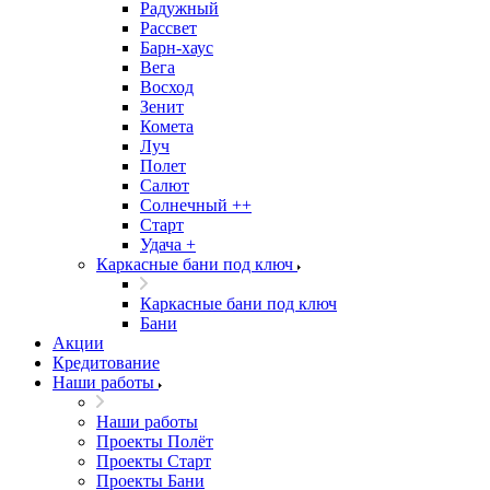
Радужный
Рассвет
Барн-хаус
Вега
Восход
Зенит
Комета
Луч
Полет
Салют
Солнечный ++
Старт
Удача +
Каркасные бани под ключ
Каркасные бани под ключ
Бани
Акции
Кредитование
Наши работы
Наши работы
Проекты Полёт
Проекты Старт
Проекты Бани