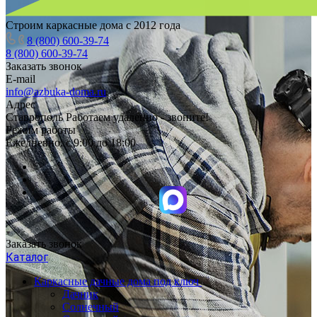
Строим каркасные дома с 2012 года
8 (800) 600-39-74
8 (800) 600-39-74
Заказать звонок
E-mail
info@azbuka-doma.ru
Адрес
Ставрополь Работаем удаленно - звоните!
Режим работы
Ежедневно: с 9:00 до 18:00
Заказать звонок
Каталог
Каркасные дачные дома под ключ
Дачник
Солнечный