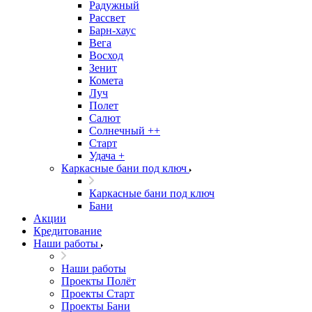
Радужный
Рассвет
Барн-хаус
Вега
Восход
Зенит
Комета
Луч
Полет
Салют
Солнечный ++
Старт
Удача +
Каркасные бани под ключ
Каркасные бани под ключ
Бани
Акции
Кредитование
Наши работы
Наши работы
Проекты Полёт
Проекты Старт
Проекты Бани