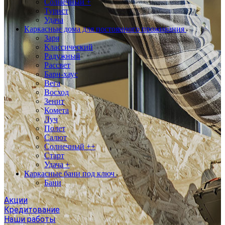
Солнечный +
Турист
Удача
Каркасные дома для постоянного проживания
Заря
Классический
Радужный
Рассвет
Барн-хаус
Вега
Восход
Зенит
Комета
Луч
Полет
Салют
Солнечный ++
Старт
Удача +
Каркасные бани под ключ
Бани
Акции
Кредитование
Наши работы