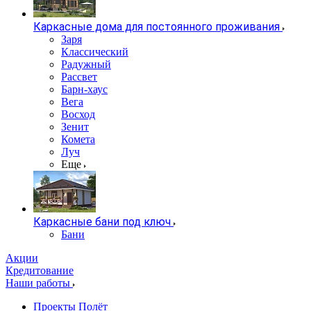
Каркасные дома для постоянного проживания
Заря
Классический
Радужный
Рассвет
Барн-хаус
Вега
Восход
Зенит
Комета
Луч
Еще
Каркасные бани под ключ
Бани
Акции
Кредитование
Наши работы
Проекты Полёт