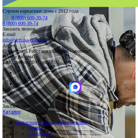
Строим каркасные дома с 2012 года
8 (800) 600-39-74
8 (800) 600-39-74
Заказать звонок
E-mail
info@azbuka-doma.ru
Адрес
Ставрополь Работаем удаленно - звоните!
Режим работы
Ежедневно: с 9:00 до 18:00
Заказать звонок
Каталог
Каркасные дачные дома под ключ
Дачник
Солнечный