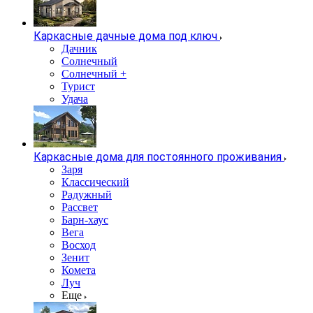
Каркасные дачные дома под ключ
Дачник
Солнечный
Солнечный +
Турист
Удача
Каркасные дома для постоянного проживания
Заря
Классический
Радужный
Рассвет
Барн-хаус
Вега
Восход
Зенит
Комета
Луч
Еще