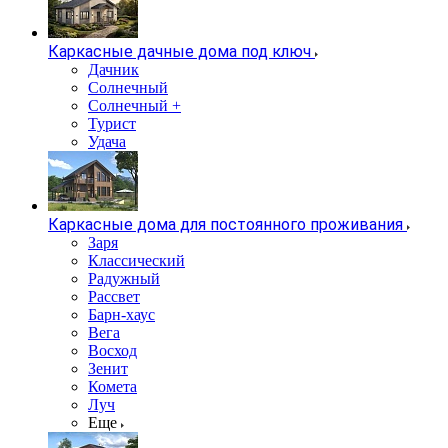
Каркасные дачные дома под ключ
Дачник
Солнечный
Солнечный +
Турист
Удача
Каркасные дома для постоянного проживания
Заря
Классический
Радужный
Рассвет
Барн-хаус
Вега
Восход
Зенит
Комета
Луч
Еще