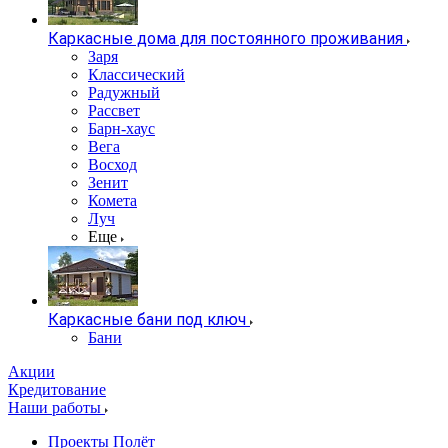
Каркасные дома для постоянного проживания
Заря
Классический
Радужный
Рассвет
Барн-хаус
Вега
Восход
Зенит
Комета
Луч
Еще
Каркасные бани под ключ
Бани
Акции
Кредитование
Наши работы
Проекты Полёт