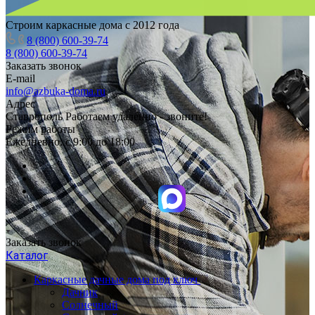
Строим каркасные дома с 2012 года
8 (800) 600-39-74
8 (800) 600-39-74
Заказать звонок
E-mail
info@azbuka-doma.ru
Адрес
Ставрополь Работаем удаленно - звоните!
Режим работы
Ежедневно: с 9:00 до 18:00
Заказать звонок
Каталог
Каркасные дачные дома под ключ
Дачник
Солнечный