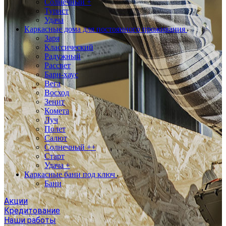
Солнечный +
Турист
Удача
Каркасные дома для постоянного проживания
Заря
Классический
Радужный
Рассвет
Барн-хаус
Вега
Восход
Зенит
Комета
Луч
Полет
Салют
Солнечный ++
Старт
Удача +
Каркасные бани под ключ
Бани
Акции
Кредитование
Наши работы