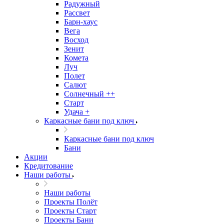
Радужный
Рассвет
Барн-хаус
Вега
Восход
Зенит
Комета
Луч
Полет
Салют
Солнечный ++
Старт
Удача +
Каркасные бани под ключ
Каркасные бани под ключ
Бани
Акции
Кредитование
Наши работы
Наши работы
Проекты Полёт
Проекты Старт
Проекты Бани