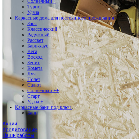
Солнечный +
Турист
Удача
Каркасные дома для постоянного проживания
Заря
Классический
Радужный
Рассвет
Барн-хаус
Вега
Восход
Зенит
Комета
Луч
Полет
Салют
Солнечный ++
Старт
Удача +
Каркасные бани под ключ
Бани
Акции
Кредитование
Наши работы