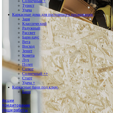
Солнечный +
Турист
Удача
Каркасные дома для постоянного проживания
Заря
Классический
Радужный
Рассвет
Барн-хаус
Вега
Восход
Зенит
Комета
Луч
Полет
Салют
Солнечный ++
Старт
Удача +
Каркасные бани под ключ
Бани
Акции
Кредитование
Наши работы