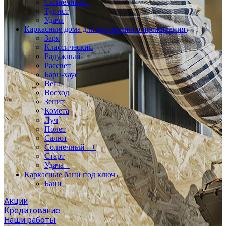
Солнечный +
Турист
Удача
Каркасные дома для постоянного проживания
Заря
Классический
Радужный
Рассвет
Барн-хаус
Вега
Восход
Зенит
Комета
Луч
Полет
Салют
Солнечный ++
Старт
Удача +
Каркасные бани под ключ
Бани
Акции
Кредитование
Наши работы