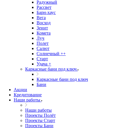
Радужный
Рассвет
Барн-хаус
Вега
Восход
Зенит
Комета
Луч
Полет
Салют
Солнечный ++
Старт
Удача +
Каркасные бани под ключ
Каркасные бани под ключ
Бани
Акции
Кредитование
Наши работы
Наши работы
Проекты Полёт
Проекты Старт
Проекты Бани