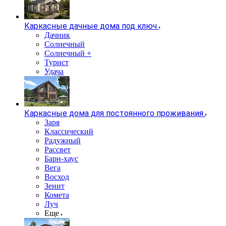
Каркасные дачные дома под ключ
Дачник
Солнечный
Солнечный +
Турист
Удача
Каркасные дома для постоянного проживания
Заря
Классический
Радужный
Рассвет
Барн-хаус
Вега
Восход
Зенит
Комета
Луч
Еще