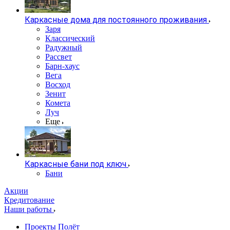
Каркасные дома для постоянного проживания
Заря
Классический
Радужный
Рассвет
Барн-хаус
Вега
Восход
Зенит
Комета
Луч
Еще
Каркасные бани под ключ
Бани
Акции
Кредитование
Наши работы
Проекты Полёт