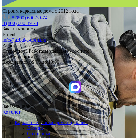
Строим каркасные дома с 2012 года
8 (800) 600-39-74
8 (800) 600-39-74
Заказать звонок
E-mail
info@azbuka-doma.ru
Адрес
Ставрополь Работаем удаленно - звоните!
Режим работы
Ежедневно: с 9:00 до 18:00
Заказать звонок
Каталог
Каркасные дачные дома под ключ
Дачник
Солнечный