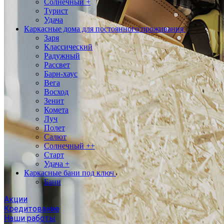
Солнечный +
Турист
Удача
Каркасные дома для постоянного проживания
Заря
Классический
Радужный
Рассвет
Барн-хаус
Вега
Восход
Зенит
Комета
Луч
Полет
Салют
Солнечный ++
Старт
Удача +
Каркасные бани под ключ
Бани
Акции
Кредитование
Наши работы